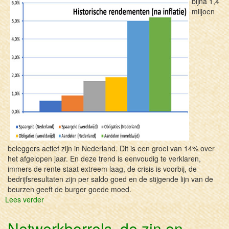
bijna 1,4
miljoen
beleggers actief zijn in Nederland. Dit is een groei van 14% over
het afgelopen jaar. En deze trend is eenvoudig te verklaren,
immers de rente staat extreem laag, de crisis is voorbij, de
bedrijfsresultaten zijn per saldo goed en de stijgende lijn van de
beurzen geeft de burger goede moed.
Lees verder
over
Bekend
Rendement
Netwerkborrels, de zin en