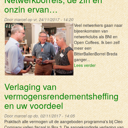
vs.
onzin ervan…
Onbekend
Risico
Door
marcel
op vr, 24/11/2017 - 14:20
Veel netwerkers gaan naar
bijeenkomsten van
netwerkclubs als BNI en
Open Coffees. Ik ben zelf
meer een
BitterBallenBorrel Breda
ganger...
Lees verder
over
Netwerkborrels,
de
zin
Verlaging van
en
vermogensrendementsheffing
onzin
ervan…
en uw voordeel
Door
marcel
op do, 02/11/2017 - 14:05
Praktisch alle vermogen uit de aangeboden programma's bij Cleo
Company vallen fiscaal in Box 3. De aangekondigde verlaging van