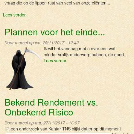
vraag die op de lippen rust van veel van onze cliënten...
Lees verder
over
De
onderliggende
Plannen voor het einde...
waarde
van
Door
marcel
op wo, 29/11/2017 - 12:42
bitcoin
Ik wil het vandaag met u over een wat
minder vrolijk onderwerp hebben, de dood…
Lees verder
over
Plannen
voor
het
einde...
Bekend Rendement vs.
Onbekend Risico
Door
marcel
op ma, 27/11/2017 - 16:07
Uit een onderzoek va
n Kantar TNS blijkt dat er op dit moment