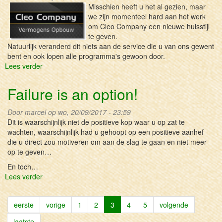
Misschien heeft u het al gezien, maar
van
we zijn momenteel hard aan het werk
de
om Cleo Company een nieuwe huisstijl
tekentafel
te geven.
Natuurlijk veranderd dit niets aan de service die u van ons gewent
bent en ook lopen alle programma's gewoon door.
Lees verder
over
Nieuwe
huisstijl
Failure is an option!
CLEO
Door
marcel
op wo, 20/09/2017 - 23:59
Dit is waarschijnlijk niet de positieve kop waar u op zat te
wachten, waarschijnlijk had u gehoopt op een positieve aanhef
die u direct zou motiveren om aan de slag te gaan en niet meer
op te geven…
En toch…
Lees verder
over
Failure
is
eerste
vorige
1
2
3
4
5
volgende
an
option!
laatste