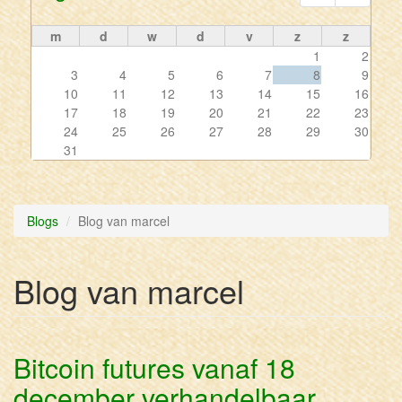
m
d
w
d
v
z
z
1
2
3
4
5
6
7
8
9
10
11
12
13
14
15
16
17
18
19
20
21
22
23
24
25
26
27
28
29
30
31
Blogs
Blog van marcel
Blog van marcel
Bitcoin futures vanaf 18
december verhandelbaar…