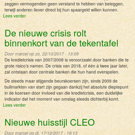
zeggen vermogenden geen verstand te hebben van beleggen,
terwijl anderen liever direct bij hun spaargeld willen kunnen.
Lees verder
over
Bang
voor
De nieuwe crisis rolt
beleggen…
binnenkort van de tekentafel
Door
marcel
op zo, 22/10/2017 - 13:09
De kredietcrisis van 2007/2008 is veroorzaakt door banken die te
grote risico’s namen. De crisis van 2018, of één á twee jaar later,
zal ontstaan door centrale banken die hun hand overspelen.
De steeds maar stijgende beurskoersen zijn, sinds 2009 de
bullmarkten van start zijn gegaan dankzij het absolute dieptepunt
in de koersen door invloed van die kredietcrisis, een duidelijke
indicator dat het moment van omslag steeds dichterbij komt.
Lees verder
over
De
nieuwe
Nieuwe huisstijl CLEO
crisis
rolt
Door
marcel
op di, 17/10/2017 - 19:13
binnenkort