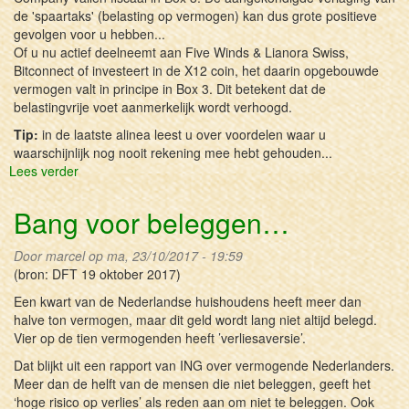
de 'spaartaks' (belasting op vermogen) kan dus grote positieve
gevolgen voor u hebben...
Of u nu actief deelneemt aan Five Winds & Lianora Swiss,
Bitconnect of investeert in de X12 coin, het daarin opgebouwde
vermogen valt in principe in Box 3. Dit betekent dat de
belastingvrije voet aanmerkelijk wordt verhoogd.
Tip:
in de laatste alinea leest u over voordelen waar u
waarschijnlijk nog nooit rekening mee hebt gehouden...
Lees verder
over
Verlaging
van
Bang voor beleggen…
vermogensrendementsheffing
en
Door
marcel
op ma, 23/10/2017 - 19:59
uw
(bron: DFT 19 oktober 2017)
voordeel
Een kwart van de Nederlandse huishoudens heeft meer dan
halve ton vermogen, maar dit geld wordt lang niet altijd belegd.
Vier op de tien vermogenden heeft ’verliesaversie’.
Dat blijkt uit een rapport van ING over vermogende Nederlanders.
Meer dan de helft van de mensen die niet beleggen, geeft het
‘hoge risico op verlies’ als reden aan om niet te beleggen. Ook