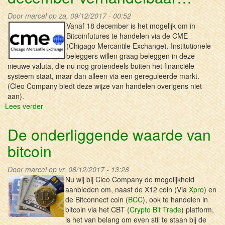
Door
marcel
op za, 09/12/2017 - 00:52
Vanaf 18 december is het mogelijk om in
Bitcoinfutures te handelen via de CME
(Chigago Mercantile Exchange). Institutionele
beleggers willen graag beleggen in deze
nieuwe valuta, die nu nog grotendeels buiten het financiële
systeem staat, maar dan alleen via een gereguleerde markt.
(Cleo Company biedt deze wijze van handelen overigens niet
aan).
Lees verder
over
Bitcoin
futures
De onderliggende waarde van
vanaf
bitcoin
18
december
verhandelbaar…
Door
marcel
op vr, 08/12/2017 - 13:28
Nu wij bij Cleo Company de mogelijkheid
aanbieden om, naast de X12 coin (Via
Xpro
) en
de Bitconnect coin (
BCC
), ook te handelen in
bitcoin via het CBT (
Crypto Bit Trade
) platform,
is het van belang om even stil te staan bij de