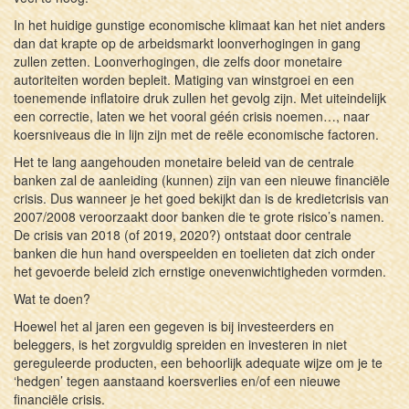
In het huidige gunstige economische klimaat kan het niet anders
dan dat krapte op de arbeidsmarkt loonverhogingen in gang
zullen zetten. Loonverhogingen, die zelfs door monetaire
autoriteiten worden bepleit. Matiging van winstgroei en een
toenemende inflatoire druk zullen het gevolg zijn. Met uiteindelijk
een correctie, laten we het vooral géén crisis noemen…, naar
koersniveaus die in lijn zijn met de reële economische factoren.
Het te lang aangehouden monetaire beleid van de centrale
banken zal de aanleiding (kunnen) zijn van een nieuwe financiële
crisis. Dus wanneer je het goed bekijkt dan is de kredietcrisis van
2007/2008 veroorzaakt door banken die te grote risico’s namen.
De crisis van 2018 (of 2019, 2020?) ontstaat door centrale
banken die hun hand overspeelden en toelieten dat zich onder
het gevoerde beleid zich ernstige onevenwichtigheden vormden.
Wat te doen?
Hoewel het al jaren een gegeven is bij investeerders en
beleggers, is het zorgvuldig spreiden en investeren in niet
gereguleerde producten, een behoorlijk adequate wijze om je te
‘hedgen’ tegen aanstaand koersverlies en/of een nieuwe
financiële crisis.