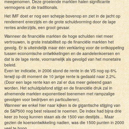
meegenomen. Deze groeiende markten halen significante
vermogens uit de traditionals.
Het IMF doet er nog een schepje bovenop en ziet in de jacht op
rendement enerzijds en de grote schuldvorming door de lage
rentes anderzijds, een groot gevaar.
Wanneer de financiële markten de hoge schulden niet meer
vertrouwen, is grote instabiliteit op de financiële markten het
gevolg. Er is uiteindelijk maar één verklaring voor de ontkoppeling
tussen economische ontwikkelingen en de aandelenkoersen en
dat is de lage rente, voornamelijk als gevolgd van het monetaire
beleid.
Even ter indicatie, in 2006 stond de rente in de VS nog op 6%
terwijl op dit moment de 10 jarige rente is gedaald naar 2,2%.
(Door een lage rente kan en zal er dus meer geleend gaan
worden. Het schuldplafond stijgt en de financiële druk zal in
afnemende markten exponentieel toenemen met rampzalige
gevolgen voor bedrijven en particulieren).
Wanneer we enkel hier naar kijken is de gigantische stijging van
de S&P500 nog best relaxed te noemen. De index had bijna drie
keer zo hoog kunnen staan als de 1500 van destijds… Maar
gezien de koersontwikkeling nadien, was die 1500 punten in 2000
veel te hoog.