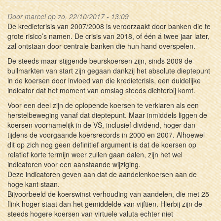
Door
marcel
op zo, 22/10/2017 - 13:09
De kredietcrisis van 2007/2008 is veroorzaakt door banken die te
grote risico’s namen. De crisis van 2018, of één á twee jaar later,
zal ontstaan door centrale banken die hun hand overspelen.
De steeds maar stijgende beurskoersen zijn, sinds 2009 de
bullmarkten van start zijn gegaan dankzij het absolute dieptepunt
in de koersen door invloed van die kredietcrisis, een duidelijke
indicator dat het moment van omslag steeds dichterbij komt.
Voor een deel zijn de oplopende koersen te verklaren als een
herstelbeweging vanaf dat dieptepunt. Maar inmiddels liggen de
koersen voornamelijk in de VS, inclusief dividend, hoger dan
tijdens de voorgaande koersrecords in 2000 en 2007. Alhoewel
dit op zich nog geen definitief argument is dat de koersen op
relatief korte termijn weer zullen gaan dalen, zijn het wel
indicatoren voor een aanstaande wijziging.
Deze indicatoren geven aan dat de aandelenkoersen aan de
hoge kant staan.
Bijvoorbeeld de koerswinst verhouding van aandelen, die met 25
flink hoger staat dan het gemiddelde van vijftien. Hierbij zijn de
steeds hogere koersen van virtuele valuta echter niet