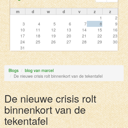
m
d
w
d
v
z
z
1
2
3
4
5
6
7
8
9
10
11
12
13
14
15
16
17
18
19
20
21
22
23
24
25
26
27
28
29
30
31
Blogs
blog van marcel
De nieuwe crisis rolt binnenkort van de tekentafel
De nieuwe crisis rolt
binnenkort van de
tekentafel