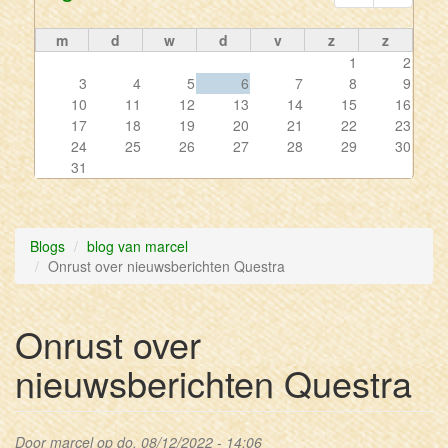
m
d
w
d
v
z
z
1
2
3
4
5
6
7
8
9
10
11
12
13
14
15
16
17
18
19
20
21
22
23
24
25
26
27
28
29
30
31
Blogs
blog van marcel
Onrust over nieuwsberichten Questra
Onrust over
nieuwsberichten Questra
Door
marcel
op do, 08/12/2022 - 14:06