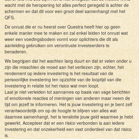
wacht met de heropening tot alles perfect geregeld is achter de
schermen en dat dit voor een groot deel samenhangt met het
QFS.
De onrust die er nu heerst over Questra heeft hier op geen
enkele manier mee te maken en zal enkel leiden tot onrust wat
weer een voedingsbodem vormt voor oplichters die dit als
aanleiding gebruiken om verontruste investeerders te
benaderen.
We begrijpen dat het wachten lang duurt en dat er velen onder u
zijn die misschien de moed aan het verliezen zijn, echter, het
rendement op iedere investering is het resultaat van de
persoonlijke investering ten opzichte van de looptijd van die
investering in relatie tot het risico wat men loopt.
Laat je niet verleiden tot aannames op basis van vage berichten
of emotionele reacties of meningen van anderen maar neem de
tijd om jezelf te informeren. Het is jouw investering en je bent zelf
verantwoordelijk om op de hoogte te blijven van alles wat
daarmee samenhangt, het is tenslotte jouw geld waarmee je hebt
gewerkt. Accepteer dat er een risico verbonden is aan iedere
investering en dat onzekerheid een vast onderdeel van dat risico
is.