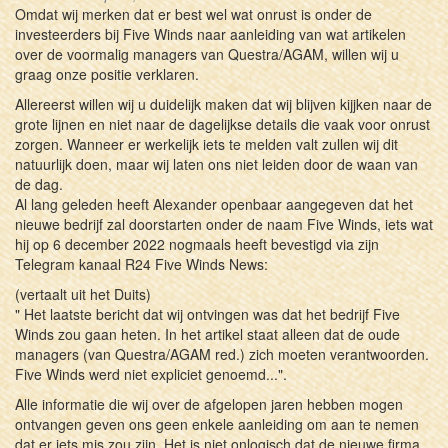
Omdat wij merken dat er best wel wat onrust is onder de
investeerders bij Five Winds naar aanleiding van wat artikelen
over de voormalig managers van Questra/AGAM, willen wij u
graag onze positie verklaren.
Allereerst willen wij u duidelijk maken dat wij blijven kijjken naar de
grote lijnen en niet naar de dagelijkse details die vaak voor onrust
zorgen. Wanneer er werkelijk iets te melden valt zullen wij dit
natuurlijk doen, maar wij laten ons niet leiden door de waan van
de dag.
Al lang geleden heeft Alexander openbaar aangegeven dat het
nieuwe bedrijf zal doorstarten onder de naam Five Winds, iets wat
hij op 6 december 2022 nogmaals heeft bevestigd via zijn
Telegram kanaal R24 Five Winds News:
(vertaalt uit het Duits)
" Het laatste bericht dat wij ontvingen was dat het bedrijf Five
Winds zou gaan heten. In het artikel staat alleen dat de oude
managers (van Questra/AGAM red.) zich moeten verantwoorden.
Five Winds werd niet expliciet genoemd...".
Alle informatie die wij over de afgelopen jaren hebben mogen
ontvangen geven ons geen enkele aanleiding om aan te nemen
dat er iets mis zou zijn. Het is niet onlogisch dat de nieuwe firma