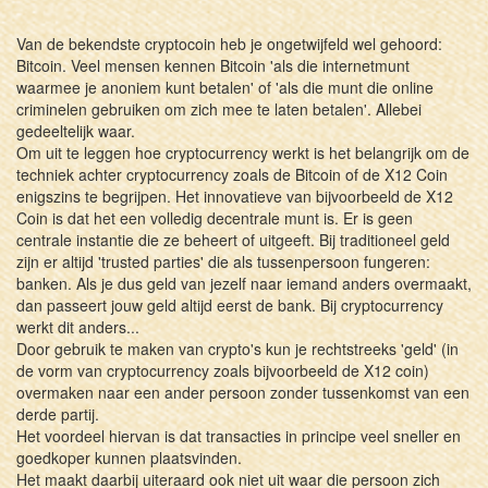
Van de bekendste cryptocoin heb je ongetwijfeld wel gehoord:
Bitcoin. Veel mensen kennen Bitcoin 'als die internetmunt
waarmee je anoniem kunt betalen' of 'als die munt die online
criminelen gebruiken om zich mee te laten betalen'. Allebei
gedeeltelijk waar.
Om uit te leggen hoe cryptocurrency werkt is het belangrijk om de
techniek achter cryptocurrency zoals de Bitcoin of de X12 Coin
enigszins te begrijpen. Het innovatieve van bijvoorbeeld de X12
Coin is dat het een volledig decentrale munt is. Er is geen
centrale instantie die ze beheert of uitgeeft. Bij traditioneel geld
zijn er altijd 'trusted parties' die als tussenpersoon fungeren:
banken. Als je dus geld van jezelf naar iemand anders overmaakt,
dan passeert jouw geld altijd eerst de bank. Bij cryptocurrency
werkt dit anders...
Door gebruik te maken van crypto's kun je rechtstreeks 'geld' (in
de vorm van cryptocurrency zoals bijvoorbeeld de X12 coin)
overmaken naar een ander persoon zonder tussenkomst van een
derde partij.
Het voordeel hiervan is dat transacties in principe veel sneller en
goedkoper kunnen plaatsvinden.
Het maakt daarbij uiteraard ook niet uit waar die persoon zich