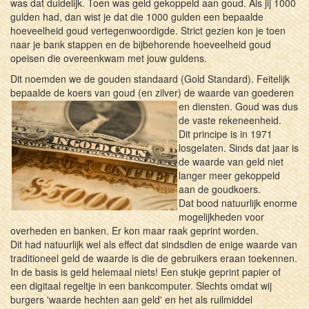
was dat duidelijk. Toen was geld gekoppeld aan goud. Als jij 1000
gulden had, dan wist je dat die 1000 gulden een bepaalde
hoeveelheid goud vertegenwoordigde. Strict gezien kon je toen
naar je bank stappen en de bijbehorende hoeveelheid goud
opeisen die overeenkwam met jouw guldens.
Dit noemden we de gouden standaard (Gold Standard). Feitelijk
bepaalde de koers van goud (en zilver) de waarde va
n goederen
en diensten. Goud was dus
de vaste rekeneenheid.
Dit principe is in 1971
losgelaten. Sinds dat jaar is
de waarde van geld niet
langer meer gekoppeld
aan de goudkoers.
Dat bood natuurlijk enorme
mogelijkheden voor
overheden en banken. Er kon maar raak geprint worden.
Dit had natuurlijk wel als effect dat sindsdien de enige waarde van
traditioneel geld de waarde is die de gebruikers eraan toekennen.
In de basis is geld helemaal niets! Een stukje geprint papier of
een digitaal regeltje in een bankcomputer. Slechts omdat wij
burgers 'waarde hechten aan geld' en het als ruilmiddel