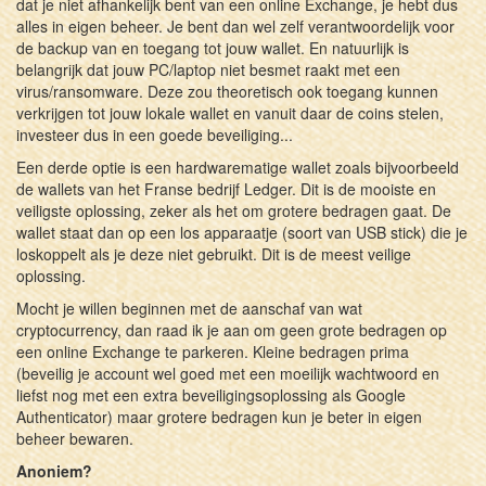
dat je niet afhankelijk bent van een online Exchange, je hebt dus
alles in eigen beheer. Je bent dan wel zelf verantwoordelijk voor
de backup van en toegang tot jouw wallet. En natuurlijk is
belangrijk dat jouw PC/laptop niet besmet raakt met een
virus/ransomware. Deze zou theoretisch ook toegang kunnen
verkrijgen tot jouw lokale wallet en vanuit daar de coins stelen,
investeer dus in een goede beveiliging...
Een derde optie is een hardwarematige wallet zoals bijvoorbeeld
de wallets van het Franse bedrijf Ledger. Dit is de mooiste en
veiligste oplossing, zeker als het om grotere bedragen gaat. De
wallet staat dan op een los apparaatje (soort van USB stick) die je
loskoppelt als je deze niet gebruikt. Dit is de meest veilige
oplossing.
Mocht je willen beginnen met de aanschaf van wat
cryptocurrency, dan raad ik je aan om geen grote bedragen op
een online Exchange te parkeren. Kleine bedragen prima
(beveilig je account wel goed met een moeilijk wachtwoord en
liefst nog met een extra beveiligingsoplossing als Google
Authenticator) maar grotere bedragen kun je beter in eigen
beheer bewaren.
Anoniem?