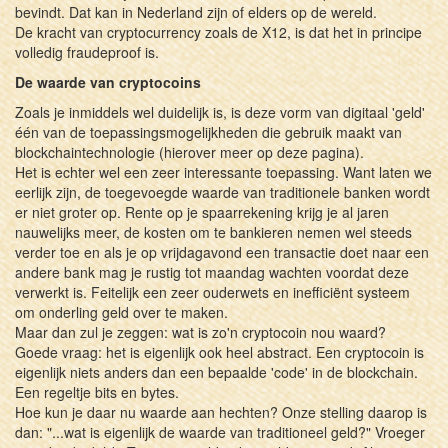
bevindt. Dat kan in Nederland zijn of elders op de wereld.
De kracht van cryptocurrency zoals de X12, is dat het in principe
volledig fraudeproof is.
De waarde van cryptocoins
Zoals je inmiddels wel duidelijk is, is deze vorm van digitaal 'geld'
één van de toepassingsmogelijkheden die gebruik maakt van
blockchaintechnologie (hierover meer op deze pagina).
Het is echter wel een zeer interessante toepassing. Want laten we
eerlijk zijn, de toegevoegde waarde van traditionele banken wordt
er niet groter op. Rente op je spaarrekening krijg je al jaren
nauwelijks meer, de kosten om te bankieren nemen wel steeds
verder toe en als je op vrijdagavond een transactie doet naar een
andere bank mag je rustig tot maandag wachten voordat deze
verwerkt is. Feitelijk een zeer ouderwets en inefficiënt systeem
om onderling geld over te maken.
Maar dan zul je zeggen: wat is zo'n cryptocoin nou waard?
Goede vraag: het is eigenlijk ook heel abstract. Een cryptocoin is
eigenlijk niets anders dan een bepaalde 'code' in de blockchain.
Een regeltje bits en bytes.
Hoe kun je daar nu waarde aan hechten? Onze stelling daarop is
dan: "...wat is eigenlijk de waarde van traditioneel geld?" Vroeger