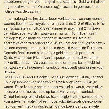
accepteren, zorgt ervoor dat geld 'iets waard is'. Geld werkt alleen
nog omdat we er met z'n allen (nog) massaal in geloven, in de
fictieve waarde daarvan.
In dat verlengde is het dus al beter verklaarbaar waarom mensen
waarde hechten aan cryptocurrency zoals de X12 of Bitcoin. Er is
een schaarste aan Bitcoins (er kunnen er maximaal 21 miljoen
van uitgegeven worden waarvan er nu ruim 16 miljoen van in
omloop zijn) en mensen hebben vertrouwen in Bitcoin als
alternatief voor traditioneel geld. Je zou het ook een veilige haven
kunnen noemen, geen gek idee in deze tijd waarin de Europese
Centrale Bank in een bizar tempo geld aan het bijprinten is.
Op de waarde van Bitcoin kun je speculeren, en dat wordt dan
ook driftig gedaan. Via zogenaamde exchanges kun je geld (of
fiat, zoals we dit noemen in cryptocurrencyland) omwisselen voor
Bitcoins.
De EUR / BTC koers is echter, net als bij gewone valuta, variabel.
Zo is op moment van schrijven 1 Bitcoin ongeveer € 5.641,01
waard. Deze koers is echter hoogst volatiel en wordt, zoals alles
in onze economie, bepaald op basis van vraag en aanbod.
Omdat het nog relatief nieuwe technologie is zie je soms enorme
koerspieken en dalen (of een hoge volatiliteit zoals de economen
het noemen). Het kan dus zo zijn dat de koers per dag enkele