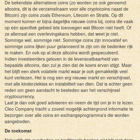
De bekendste alternatieve coins (zo worden ze ook genoemd:
altcoins, dit is de verzamelnaam voor alle cryptocoins naast de
Bitcoin) zijn coins zoals Ethereum, Litecoin en Stratis. Op dit
moment komen er bijna dagelijks nieuwe coins bij, coins die vaak
op één specifiek gebied iets toevoegen wat Bitcoin niet heeft. Of
ze allemaal een overlevingskans hebben, dat weet je niet.
Sommige wel, sommige niet. Sommige coins zijn innovatief en
sommige coins lijken puur gelanceerd te zijn om de bedenker rijk
te maken. En ook op al deze altcoins wordt gespeculeerd.
Indien investeerders geloven in de levensvatbaarheid van
bepaalde altcoins, dan zul je zien dat de koers ervan stijgt. Maar
het blijft een sterk volatiele markt waar je ook gemakkelijk veel
kunt verliezen. Het is nog een erg nieuwe markt en verschijnsel,
met alle kinderziektes en instabiliteit van dien. Dat is echter geen
reden om geen aandacht te besteden aan het verschijnsel
cryptocurrency.
Laat je dan ook goed adviseren en neem de tijd om je in te lezen.
Cleo Company tracht u zoveel mogelijk achtergrond informatie te
bezorgen over alle coins en exchangeprogramma's die worden
aangeboden.
De toekomst
Natuurlijk zijn overheden en traditionele banken niet blij met deze