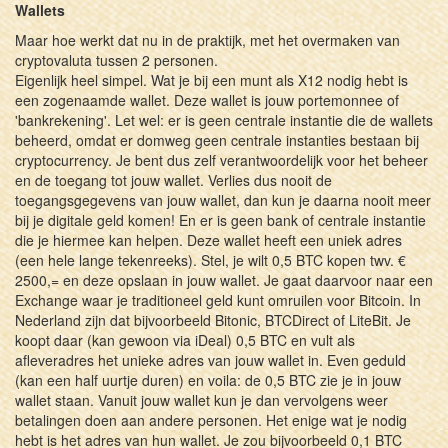
Wallets
Maar hoe werkt dat nu in de praktijk, met het overmaken van
cryptovaluta tussen 2 personen.
Eigenlijk heel simpel. Wat je bij een munt als X12 nodig hebt is
een zogenaamde wallet. Deze wallet is jouw portemonnee of
'bankrekening'. Let wel: er is geen centrale instantie die de wallets
beheerd, omdat er domweg geen centrale instanties bestaan bij
cryptocurrency. Je bent dus zelf verantwoordelijk voor het beheer
en de toegang tot jouw wallet. Verlies dus nooit de
toegangsgegevens van jouw wallet, dan kun je daarna nooit meer
bij je digitale geld komen! En er is geen bank of centrale instantie
die je hiermee kan helpen. Deze wallet heeft een uniek adres
(een hele lange tekenreeks). Stel, je wilt 0,5 BTC kopen twv. €
2500,= en deze opslaan in jouw wallet. Je gaat daarvoor naar een
Exchange waar je traditioneel geld kunt omruilen voor Bitcoin. In
Nederland zijn dat bijvoorbeeld Bitonic, BTCDirect of LiteBit. Je
koopt daar (kan gewoon via iDeal) 0,5 BTC en vult als
afleveradres het unieke adres van jouw wallet in. Even geduld
(kan een half uurtje duren) en voila: de 0,5 BTC zie je in jouw
wallet staan. Vanuit jouw wallet kun je dan vervolgens weer
betalingen doen aan andere personen. Het enige wat je nodig
hebt is het adres van hun wallet. Je zou bijvoorbeeld 0,1 BTC