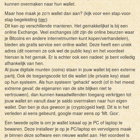
kunnen overmaken naar hun wallet.
Maar hoe maak je zo'n wallet dan aan? (kijk voor een stap-voor-
stap begeleiding
hier
)
Dit kan op verschillende manieren. Het gemakkelijkst is bij een
online Exchange. Veel exchanges (dit zijn de online beurzen waar
je Bitcoins en andere internetmunten kunt kopen/verhandelen),
bieden als gratis service een online wallet. Deze heeft een uniek
adres (dit noemen ze ook wel de public key) en het voordeel
hiervan is het gemak. Er is echter ook een nadeel: je bent volledig
afhankelijk van hen.
Al jouw digitale munten (coins) staan in jouw wallet bij een externe
partij. Ook de toegangscode tot die wallet (de private key) staat
op hun systeem. Als hun systeem 'gehackt' wordt (of in het meest
extreme geval: de eigenaren van de site blijken niet te
vertrouwen), dan kunnen kwaadwillenden toegang verkrijgen tot
jouw wallet en vanuit daar je saldo overmaken naar hun eigen
wallet. Dan ben je dus gewoon je (crypto)geld kwijt. Dit is in het
verleden al eens gebeurd, google maar eens op 'Mt. Gox'.
Een tweede optie is om je wallet lokaal op je PC of laptop te
bewaren. Deze installeer je op je PC/laptop en vervolgens maak
je binnen deze software een nieuwe wallet aan. Het voordeel is