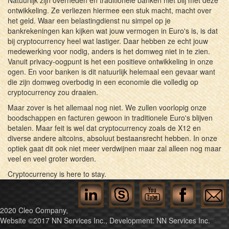
ontwikkeling. Ze verliezen hiermee een stuk macht, macht over
het geld. Waar een belastingdienst nu simpel op je
bankrekeningen kan kijken wat jouw vermogen in Euro's is, is dat
bij cryptocurrency heel wat lastiger. Daar hebben ze echt jouw
medewerking voor nodig, anders is het domweg niet in te zien.
Vanuit privacy-oogpunt is het een positieve ontwikkeling in onze
ogen. En voor banken is dit natuurlijk helemaal een gevaar want
die zijn domweg overbodig in een economie die volledig op
cryptocurrency zou draaien.
Maar zover is het allemaal nog niet. We zullen voorlopig onze
boodschappen en facturen gewoon in traditionele Euro's blijven
betalen. Maar feit is wel dat cryptocurrency zoals de X12 en
diverse andere altcoins, absoluut bestaansrecht hebben. In onze
optiek gaat dit ook niet meer verdwijnen maar zal alleen nog maar
veel en veel groter worden.
Cryptocurrency is here to stay.
2020 Cleo Company,
Website ©2017 NN Services Inc., Development: NN Services Inc.