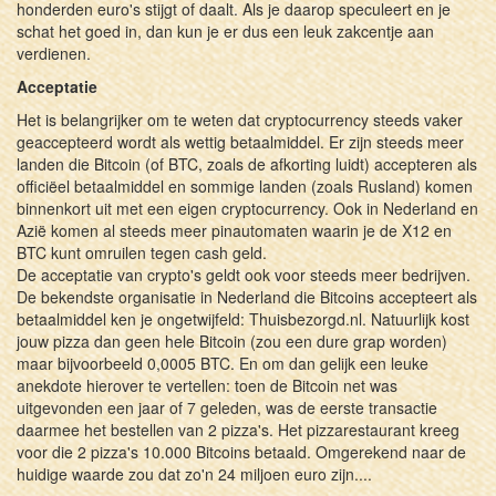
honderden euro's stijgt of daalt. Als je daarop speculeert en je
schat het goed in, dan kun je er dus een leuk zakcentje aan
verdienen.
Acceptatie
Het is belangrijker om te weten dat cryptocurrency steeds vaker
geaccepteerd wordt als wettig betaalmiddel. Er zijn steeds meer
landen die Bitcoin (of BTC, zoals de afkorting luidt) accepteren als
officiëel betaalmiddel en sommige landen (zoals Rusland) komen
binnenkort uit met een eigen cryptocurrency. Ook in Nederland en
Azië komen al steeds meer pinautomaten waarin je de X12 en
BTC kunt omruilen tegen cash geld.
De acceptatie van crypto's geldt ook voor steeds meer bedrijven.
De bekendste organisatie in Nederland die Bitcoins accepteert als
betaalmiddel ken je ongetwijfeld: Thuisbezorgd.nl. Natuurlijk kost
jouw pizza dan geen hele Bitcoin (zou een dure grap worden)
maar bijvoorbeeld 0,0005 BTC. En om dan gelijk een leuke
anekdote hierover te vertellen: toen de Bitcoin net was
uitgevonden een jaar of 7 geleden, was de eerste transactie
daarmee het bestellen van 2 pizza's. Het pizzarestaurant kreeg
voor die 2 pizza's 10.000 Bitcoins betaald. Omgerekend naar de
huidige waarde zou dat zo'n 24 miljoen euro zijn....