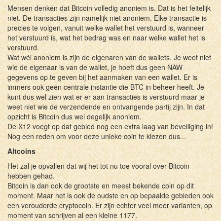
Mensen denken dat Bitcoin volledig anoniem is. Dat is het feitelijk
niet. De transacties zijn namelijk niet anoniem. Elke transactie is
precies te volgen, vanuit welke wallet het verstuurd is, wanneer
het verstuurd is, wat het bedrag was en naar welke wallet het is
verstuurd.
Wat wél anoniem is zijn de eigenaren van de wallets. Je weet niet
wie de eigenaar is van de wallet, je hoeft dus geen NAW
gegevens op te geven bij het aanmaken van een wallet. Er is
immers ook geen centrale instantie die BTC in beheer heeft. Je
kunt dus wel zien wat er er aan transacties is verstuurd maar je
weet niet wie de verzendende en ontvangende partij zijn. In dat
opzicht is Bitcoin dus wel degelijk anoniem.
De X12 voegt op dat gebied nog een extra laag van beveiliging in!
Nog een reden om voor deze unieke coin te kiezen dus...
Altcoins
Het zal je opvallen dat wij het tot nu toe vooral over Bitcoin
hebben gehad.
Bitcoin is dan ook de grootste en meest bekende coin op dit
moment. Maar het is ook de oudste en op bepaalde gebieden ook
een verouderde cryptocoin. Er zijn echter veel meer varianten, op
moment van schrijven al een kleine 1177.