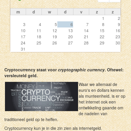
m
d
w
d
v
z
z
1
2
3
4
5
6
7
8
9
10
11
12
13
14
15
16
17
18
19
20
21
22
23
24
25
26
27
28
29
30
31
Cryptocurrency staat voor
cryptographic currency
. Oftewel:
versleuteld geld.
Waar we allemaal de
euro's en dollars kennen
als munteenheid, is er op
het internet ook een
ontwikkeling gaande om
de nadelen van
traditioneel geld op te heffen.
Cryptocurrency kun je in die zin zien als internetgeld.