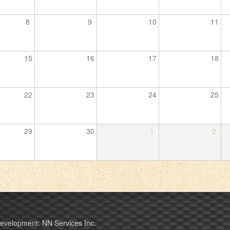
8
9
10
11
15
16
17
18
22
23
24
25
29
30
1
2
Development: NN Services Inc.