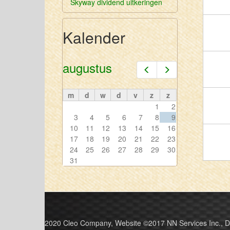
Skyway dividend uitkeringen
Kalender
augustus
Vorige
Volgende
m
d
w
d
v
z
z
1
2
3
4
5
6
7
8
9
10
11
12
13
14
15
16
17
18
19
20
21
22
23
24
25
26
27
28
29
30
31
2020 Cleo Company, Website ©2017 NN Services Inc., 