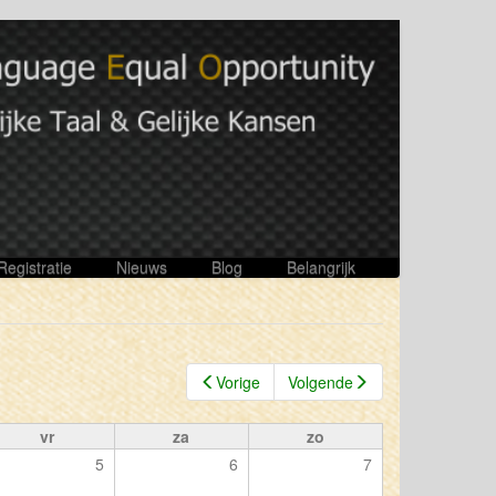
Registratie
Nieuws
Blog
Belangrijk
Vorige
Volgende
vr
za
zo
5
6
7